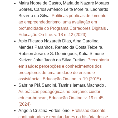
Maíra Nobre de Castro, Maria de Nazaré Moraes
Soares, Carlos Américo Leite Moreira, Leonardo
Bezerra da Silva,
Políticas públicas de fomento
ao empreendedorismo: uma avaliação em
profundidade do Programa Corredores Digitais
,
Educação On-line: v. 18 n. 42 (2023)
Apio Ricardo Nazareth Dias, Alna Carolina
Mendes Paranhos, Renato da Costa Teixeira,
Robson José de S. Domingues, Katia Simone
Kietzer, Jofre Jacob da Silva Freitas,
Preceptoria
em saúde: percepções e conhecimentos dos
preceptores de uma unidade de ensino e
assistência
,
Educação On-line: n. 19 (2015)
Sabrina Plá Sandini, Tamiris Iamara Machado ,
As práticas pedagógicas no berçário: cuidar-
educar-brincar
,
Educação On-line: v. 19 n. 45
(2024)
Angela Cristina Fortes Iório,
Profissão docente:
continuidades e regularidades na história desse