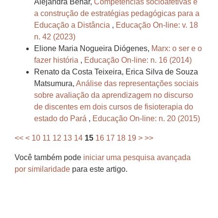
Alejandra Behar,
Competências socioafetivas e
a construção de estratégias pedagógicas para a
Educação a Distância
,
Educação On-line: v. 18
n. 42 (2023)
Elione Maria Nogueira Diógenes,
Marx: o ser e o
fazer história
,
Educação On-line: n. 16 (2014)
Renato da Costa Teixeira, Erica Silva de Souza
Matsumura,
Análise das representações sociais
sobre avaliação da aprendizagem no discurso
de discentes em dois cursos de fisioterapia do
estado do Pará
,
Educação On-line: n. 20 (2015)
<<
<
10
11
12
13
14
15
16
17
18
19
>
>>
Você também pode
iniciar uma pesquisa avançada
por similaridade
para este artigo.