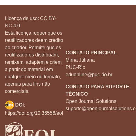
Licença de uso:
CC BY-
NC 4.0
Esta licença requer que os
reutilizadores deem crédito
ao criador. Permite que os
CONTATO PRINCIPAL
reutilizadores distribuam,
Mirna Juliana
remixem, adaptem e criem
PUC-Rio
a partir do material em
eduonline@puc-rio.br
qualquer meio ou formato,
apenas para fins não
CONTATO PARA SUPORTE
comerciais.
TÉCNICO
Open Journal Solutions
DOI:
suporte@openjournalsolutions.c
https://doi.org/10.36556/eol