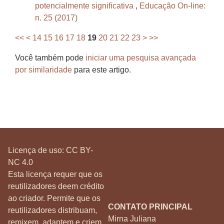
potencialmente significativa
,
Educação On-line:
n. 25 (2017)
<<
<
14
15
16
17
18
19
20
21
22
23
>
>>
Você também pode
iniciar uma pesquisa avançada
por similaridade
para este artigo.
Licença de uso:
CC BY-
NC 4.0
Esta licença requer que os
reutilizadores deem crédito
ao criador. Permite que os
CONTATO PRINCIPAL
reutilizadores distribuam,
Mirna Juliana
remixem, adaptem e criem