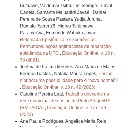
Butaawe, Valdemar Tsibrui 're Tsoropre, Edval
Canela, Samanta Maluadidi Javaé , Daniel
Pereira de Sousa Pastana Yudja Juruna,
Rômulo Tsereru'õ, Higino Tsitomowe
Paramei'wa, Edmundo Wahuka Javaé,
Retomada Epistêmica e Experiências
Permundos: ações antirracistas de reparação
epistêmica na UFG
,
Educação On-line: v. 16 n.
38 (2021)
Joelma de Fátima Mendes, Ana Maria de Matos
Ferreira Bastos , Natália Moura Lopes,
Ensino
híbrido: uma possibilidade para o “novo normal”?
,
Educação On-line: v. 18 n. 42 (2023)
Caroline Pereira Leal,
Trabalho doecente na
rede municipal de ensino de Porto Alegre/RS
(RME/POA)
,
Educação On-line: v. 17 n. 39
(2022)
Ana Paula Rodrigues, Angélica Maria Reis