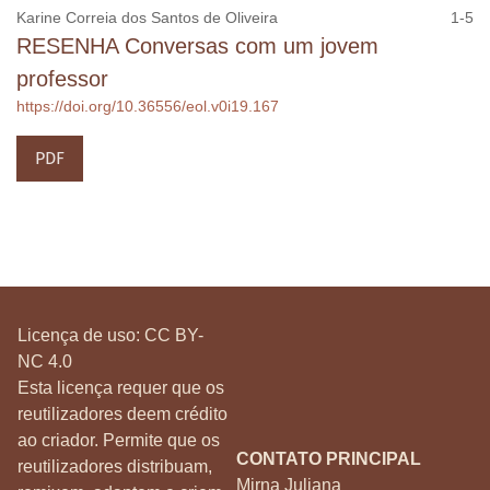
Karine Correia dos Santos de Oliveira
1-5
RESENHA Conversas com um jovem
professor
https://doi.org/10.36556/eol.v0i19.167
PDF
Licença de uso:
CC BY-
NC 4.0
Esta licença requer que os
reutilizadores deem crédito
ao criador. Permite que os
CONTATO PRINCIPAL
reutilizadores distribuam,
Mirna Juliana