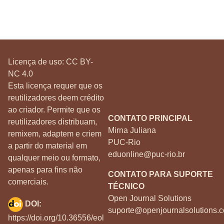
Licença de uso:
CC BY-
NC 4.0
Esta licença requer que os
reutilizadores deem crédito
ao criador. Permite que os
CONTATO PRINCIPAL
reutilizadores distribuam,
Mirna Juliana
remixem, adaptem e criem
PUC-Rio
a partir do material em
eduonline@puc-rio.br
qualquer meio ou formato,
apenas para fins não
CONTATO PARA SUPORTE
comerciais.
TÉCNICO
Open Journal Solutions
DOI:
suporte@openjournalsolutions.c
https://doi.org/10.36556/eol