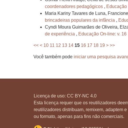
coordenadores pedagógicos
,
Educação O
Maria Kariny Tavares de Luna, Francion
brincadeiras populares da infância
,
Educ
Cyndi Moura Guimarães de Oliveira, Elz
de experiência
,
Educação On-line: v. 16 
<<
<
10
11
12
13
14
15
16
17
18
19
>
>>
Você também pode
iniciar uma pesquisa avan
Licença de uso:
CC BY-NC 4.0
Esta licença requer que os reutilizadores deem
reutilizadores distribuam, remixem, adaptem e 
ou formato, apenas para fins não comerciais.