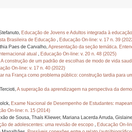
Stefanuto,
Educação de Jovens e Adultos integrada à educação 
sta Brasileira de Educação
,
Educação On-line: v. 17 n. 39 (202
thia Paes de Carvalho,
Apresentação da seção temática. Enten
nternacional atual
,
Educação On-line: v. 20 n. 48 (2025)
,
A construção de um padrão de escolhas de modo de vida saud
ção On-line: v. 17 n. 40 (2022)
lar na França como problema público: construção tardia para 
ercioti,
A superação da aprendizagem na perspectiva da demo
olck,
Exame Nacional de Desempenho de Estudantes: mapeame
ão On-line: n. 15 (2014)
ixão de Sousa, Thaís Kliewer, Mariana Lacerda Arruda, Gislaine
ação de adolescentes: uma revisão de escopo
,
Educação On-line
va Magalhães,
Possíveis conexões entre o relato (auto)biográfico