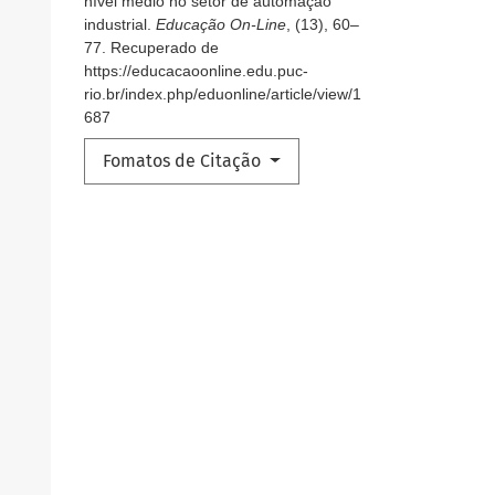
nível médio no setor de automação
industrial.
Educação On-Line
, (13), 60–
77. Recuperado de
https://educacaoonline.edu.puc-
rio.br/index.php/eduonline/article/view/1
687
Fomatos de Citação