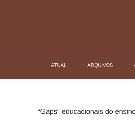
“Gaps” educacionais do ensino fundamental pa
ATUAL
ARQUIVOS
“Gaps” educacionais do ensino