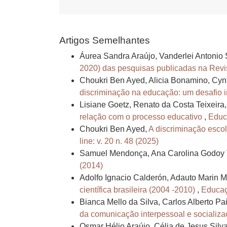
Artigos Semelhantes
Áurea Sandra Araújo, Vanderlei Antonio 
2020) das pesquisas publicadas na Revi
Choukri Ben Ayed, Alicia Bonamino, Cyn
discriminação na educação: um desafio i
Lisiane Goetz, Renato da Costa Teixeira
relação com o processo educativo
,
Educa
Choukri Ben Ayed,
A discriminação esco
line: v. 20 n. 48 (2025)
Samuel Mendonça, Ana Carolina Godoy T
(2014)
Adolfo Ignacio Calderón, Adauto Marin M
científica brasileira (2004 -2010)
,
Educaç
Bianca Mello da Silva, Carlos Alberto Pa
da comunicação interpessoal e socializ
Osmar Hélio Araújo, Célia de Jesus Sil