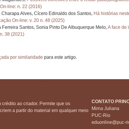
n-line: n. 22 (2016)
e Charapa Alves, Cícero Edinaldo dos Santos,
Há histórias nest
ação On-line: v. 20 n. 48 (2025)
a Ferreira Santos, Sonia Pinto De Albuquerque Melo,
A face de 
n. 38 (2021)
çada por similaridade
para este artigo.
CONTATO PRINC
 crédito ao criador. Permite que os
Mirna Juliana
criem a partir do material em qualquer meio
PUC-Rio
eduonline@puc-ri