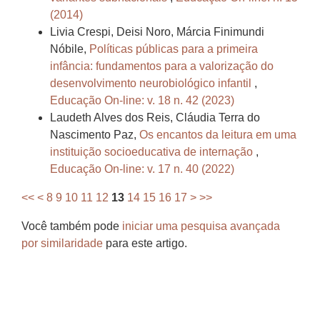
(2014)
Livia Crespi, Deisi Noro, Márcia Finimundi
Nóbile,
Políticas públicas para a primeira
infância: fundamentos para a valorização do
desenvolvimento neurobiológico infantil
,
Educação On-line: v. 18 n. 42 (2023)
Laudeth Alves dos Reis, Cláudia Terra do
Nascimento Paz,
Os encantos da leitura em uma
instituição socioeducativa de internação
,
Educação On-line: v. 17 n. 40 (2022)
<<
<
8
9
10
11
12
13
14
15
16
17
>
>>
Você também pode
iniciar uma pesquisa avançada
por similaridade
para este artigo.