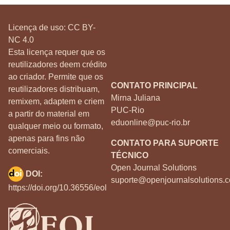
Licença de uso:
CC BY-
NC 4.0
Esta licença requer que os
reutilizadores deem crédito
ao criador. Permite que os
CONTATO PRINCIPAL
reutilizadores distribuam,
Mirna Juliana
remixem, adaptem e criem
PUC-Rio
a partir do material em
eduonline@puc-rio.br
qualquer meio ou formato,
apenas para fins não
CONTATO PARA SUPORTE
comerciais.
TÉCNICO
Open Journal Solutions
DOI:
suporte@openjournalsolutions.c
https://doi.org/10.36556/eol