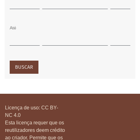
Até
BUSCAR
Licença de uso:
CC BY-
NC 4.0
Esta licença requer que os
reutilizadores deem crédito
ao criador. Permite que os