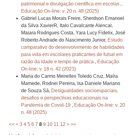
patrimonial e divulgação científica em escolas
,
Educação On-line: v. 20 n. 48 (2025)
Gabriel Lucas Morais Freire, Sherdson Emanoel
da Silva XavierR, Italo Cavalcante Alencar,
Maiara Rodrigues Costa, Yara Lucy Fidelix, José
Roberto Andrade do Nascimento Junior,
Estudo
comparativo do desenvolvimento de habilidades
para vida em escolares praticantes de futsal em
razão da idade e tempo de prática
,
Educação
On-line: v. 18 n. 42 (2023)
Maria do Carmo Meirelles Toledo Cruz, Maíra
Mamede, Rodnei Pereira, Isa Daniele Mariano
de Souza Sá,
Desigualdades socioespaciais,
desafios e perspectivas educacionais na
Pandemia de Covid-19
,
Educação On-line: v. 20
n. 48 (2025)
<<
<
3
4
5
6
7
8
9
10
11
12
>
>>