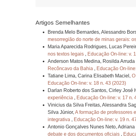
Artigos Semelhantes
Brenda Melo Bernardes, Alessandro Bors
mesorregião do norte de minas gerais: 
Maria Aparecida Rodrigues, Lucas Perei
nos textos legais
,
Educação On-line: v. 1
Anderson Matos Medina, Rosilda Arruda 
Recôncavo da Bahia
,
Educação On-line: 
Tatiane Lima, Carina Elisabeth Maciel,
O
Educação On-line: v. 18 n. 43 (2023)
Darlan Roberto dos Santos, Cirley José
experiência
,
Educação On-line: v. 17 n. 
Vinicius da Silva Freitas, Alessandra S
Silva Júnior,
A formação de professores e
integrativa
,
Educação On-line: v. 19 n. 4
Antonio Gonçalves Nunes Neto, Adriana M
debate e dos documentos oficiais
,
Educa