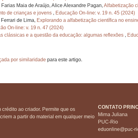
 Farias Maia de Araújo, Alice Alexandre Pagan,
Alfabetização c
to de crianças e jovens
,
Educação On-line: v. 19 n. 45 (2024)
 Ferrari de Lima,
Explorando a alfabetização científica no ensi
o On-line: v. 19 n. 47 (2024)
as clássicas e a questão da educação: algumas reflexões
,
Educ
çada por similaridade
para este artigo.
CONTATO PRINC
 crédito ao criador. Permite que os
Mirna Juliana
criem a partir do material em qualquer meio
PUC-Rio
eduonline@puc-ri