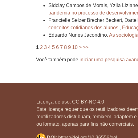
Sidclay Campos de Morais, Yzila Liziane
pandemia no processo de desenvolvimen
Francielle Selzer Brecher Beckert, Dartel
conceitos cotidianos dos alunos
,
Educaçã
Eduardo Nunes Jacondino,
As sociologi
1
2
3
4
5
6
7
8
9
10
>
>>
Você também pode
iniciar uma pesquisa avan
Licença de uso:
CC BY-NC 4.0
Esta licença requer que os reutilizadores deem
reutilizadores distribuam, remixem, adaptem e 
ou formato, apenas para fins não comerciais.
DOI:
https://doi.org/10.36556/eol