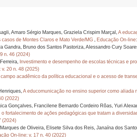
agli, Amaro Sérgio Marques, Graziela Crispim Marçal,
A educaç
os casos de Montes Claros e Mato Verde/MG
,
Educação On-line: 
ra Gandra, Bruno dos Santos Pastoriza, Alessandro Cury Soare
9 n. 46 (2024)
Ferreira,
Investimento e desempenho de escolas técnicas e pro
v. 20 n. 48 (2025)
 campo acadêmico da política educacional e o acesso de transe
 Henriques,
A educomunicação no ensino superior como aliada n
40 (2022)
agica Gonçalves, Francilene Bernardo Cordeiro Rôas, Yuri Ale
 o fortalecimento de ações pedagógicas que tratam a diversidad
7 (2024)
arques de Oliveira, Elisete Silva dos Reis, Janaína dos Santo
ção On-line: v. 17 n. 40 (2022)