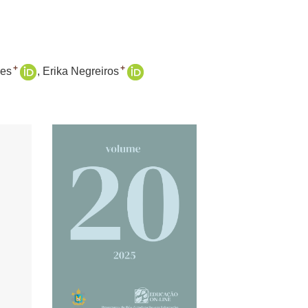
+
+
des
Erika Negreiros