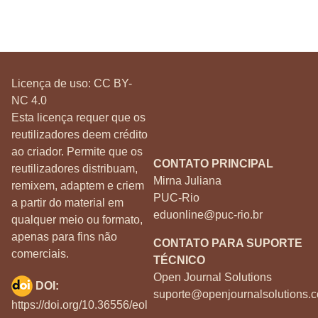
Licença de uso:
CC BY-
NC 4.0
Esta licença requer que os
reutilizadores deem crédito
ao criador. Permite que os
CONTATO PRINCIPAL
reutilizadores distribuam,
Mirna Juliana
remixem, adaptem e criem
PUC-Rio
a partir do material em
eduonline@puc-rio.br
qualquer meio ou formato,
apenas para fins não
CONTATO PARA SUPORTE
comerciais.
TÉCNICO
Open Journal Solutions
DOI:
suporte@openjournalsolutions.c
https://doi.org/10.36556/eol