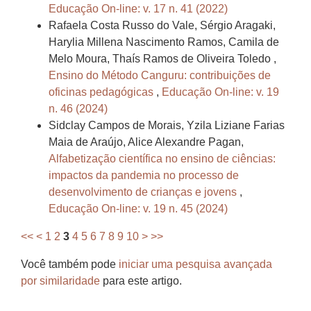
Educação On-line: v. 17 n. 41 (2022)
Rafaela Costa Russo do Vale, Sérgio Aragaki,
Harylia Millena Nascimento Ramos, Camila de
Melo Moura, Thaís Ramos de Oliveira Toledo ,
Ensino do Método Canguru: contribuições de
oficinas pedagógicas
,
Educação On-line: v. 19
n. 46 (2024)
Sidclay Campos de Morais, Yzila Liziane Farias
Maia de Araújo, Alice Alexandre Pagan,
Alfabetização científica no ensino de ciências:
impactos da pandemia no processo de
desenvolvimento de crianças e jovens
,
Educação On-line: v. 19 n. 45 (2024)
<<
<
1
2
3
4
5
6
7
8
9
10
>
>>
Você também pode
iniciar uma pesquisa avançada
por similaridade
para este artigo.