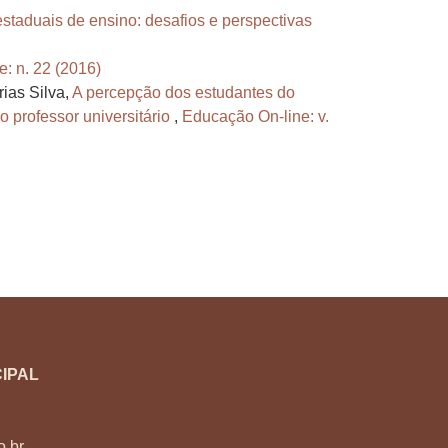
estaduais de ensino: desafios e perspectivas
: n. 22 (2016)
rias Silva,
A percepção dos estudantes do
professor universitário
,
Educação On-line: v.
IPAL
o.br