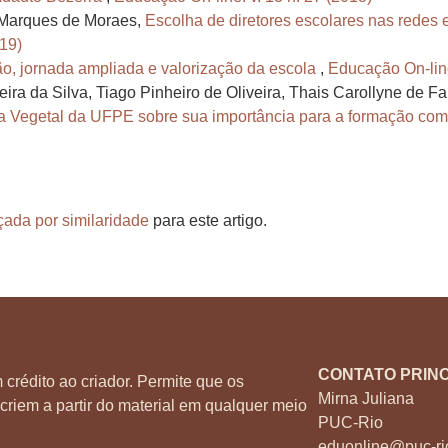
a Marques de Moraes,
Escolha de diretores escolares nas redes 
019)
o, jornada ampliada e valorização da escola
,
Educação On-line
reira da Silva, Tiago Pinheiro de Oliveira, Thais Carollyne de Fa
Vegetal da UFPE sobre sua importância para a formação como 
çada por similaridade
para este artigo.
CONTATO PRINC
 crédito ao criador. Permite que os
Mirna Juliana
criem a partir do material em qualquer meio
PUC-Rio
eduonline@puc-ri