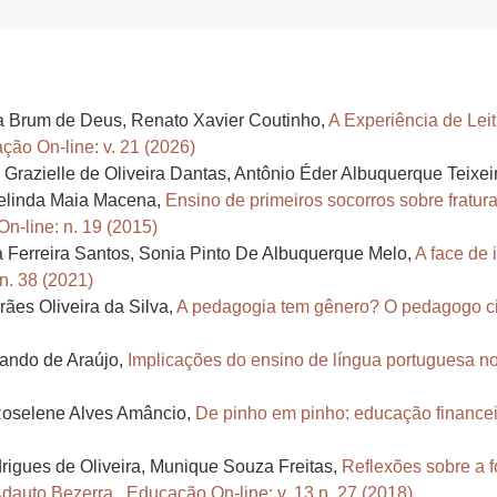
la Brum de Deus, Renato Xavier Coutinho,
A Experiência de Lei
ção On-line: v. 21 (2026)
Grazielle de Oliveira Dantas, Antônio Éder Albuquerque Teixei
elinda Maia Macena,
Ensino de primeiros socorros sobre fratur
n-line: n. 19 (2015)
a Ferreira Santos, Sonia Pinto De Albuquerque Melo,
A face de 
n. 38 (2021)
ães Oliveira da Silva,
A pedagogia tem gênero? O pedagogo ci
ando de Araújo,
Implicações do ensino de língua portuguesa n
 Roselene Alves Amâncio,
De pinho em pinho: educação financei
rigues de Oliveira, Munique Souza Freitas,
Reflexões sobre a f
Adauto Bezerra
,
Educação On-line: v. 13 n. 27 (2018)