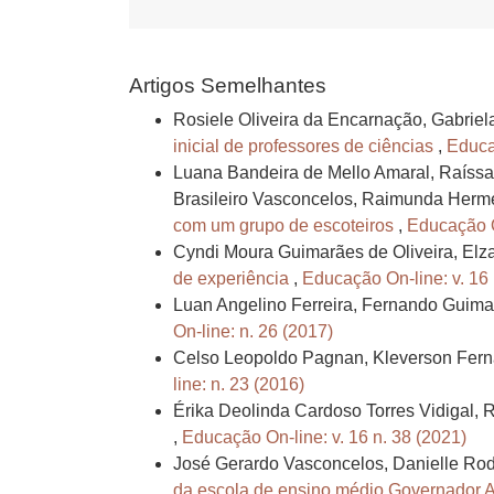
Artigos Semelhantes
Rosiele Oliveira da Encarnação, Gabrie
inicial de professores de ciências
,
Educa
Luana Bandeira de Mello Amaral, Raíssa 
Brasileiro Vasconcelos, Raimunda Herm
com um grupo de escoteiros
,
Educação O
Cyndi Moura Guimarães de Oliveira, Elz
de experiência
,
Educação On-line: v. 16 
Luan Angelino Ferreira, Fernando Guimar
On-line: n. 26 (2017)
Celso Leopoldo Pagnan, Kleverson Fern
line: n. 23 (2016)
Érika Deolinda Cardoso Torres Vidigal,
,
Educação On-line: v. 16 n. 38 (2021)
José Gerardo Vasconcelos, Danielle Rod
da escola de ensino médio Governador 