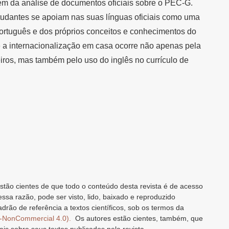
m da análise de documentos oficiais sobre o PEC-G.
tudantes se apoiam nas suas línguas oficiais como uma
ortuguês e dos próprios conceitos e conhecimentos do
 a internacionalização em casa ocorre não apenas pela
iros, mas também pelo uso do inglês no currículo de
stão cientes de que todo o conteúdo desta revista é de acesso
 essa razão, pode ser visto, lido, baixado e reproduzido
drão de referência a textos científicos, sob os termos da
n-NonCommercial 4.0).
Os autores estão cientes, também, que
ais sobre seus textos publicados pela revista.