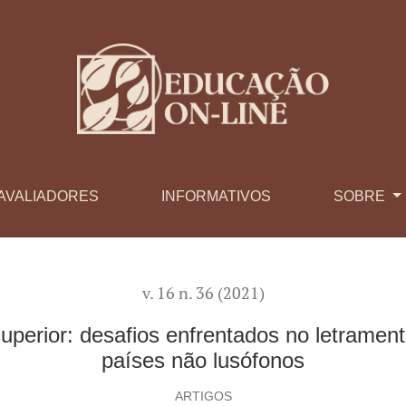
ios enfrentados no letramento acadêmico por estudantes de paí
AVALIADORES
INFORMATIVOS
SOBRE
v. 16 n. 36 (2021)
superior: desafios enfrentados no letrame
países não lusófonos
ARTIGOS