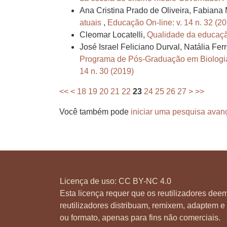
Ana Cristina Prado de Oliveira, Fabian
atuais
,
Educação On-line: v. 14 n. 32 (2
Cleomar Locatelli,
Qualidade da educaçã
José Israel Feliciano Durval, Natália Fer
Programa de Pós-Graduação em Biologia 
14 n. 30 (2019)
<<
<
18
19
20
21
22
23
24
25
26
27
>
>>
Você também pode
iniciar uma pesquisa avan
Licença de uso:
CC BY-NC 4.0
Esta licença requer que os reutilizadores deem
reutilizadores distribuam, remixem, adaptem e 
ou formato, apenas para fins não comerciais.