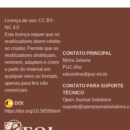
Licença de uso:
CC BY-
NC 4.0
Esta licença requer que os
reutilizadores deem crédito
ao criador. Permite que os
CONTATO PRINCIPAL
reutilizadores distribuam,
Mirna Juliana
remixem, adaptem e criem
PUC-Rio
a partir do material em
eduonline@puc-rio.br
qualquer meio ou formato,
apenas para fins não
CONTATO PARA SUPORTE
comerciais.
TÉCNICO
Open Journal Solutions
DOI:
suporte@openjournalsolutions.c
https://doi.org/10.36556/eol