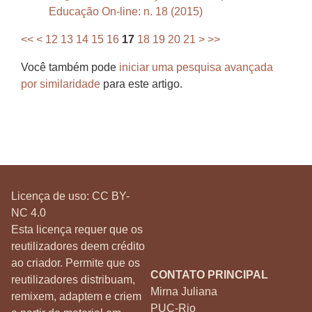
Educação On-line: n. 18 (2015)
<<
<
12
13
14
15
16
17
18
19
20
21
>
>>
Você também pode
iniciar uma pesquisa avançada
por similaridade
para este artigo.
Licença de uso:
CC BY-
NC 4.0
Esta licença requer que os
reutilizadores deem crédito
ao criador. Permite que os
CONTATO PRINCIPAL
reutilizadores distribuam,
Mirna Juliana
remixem, adaptem e criem
PUC-Rio