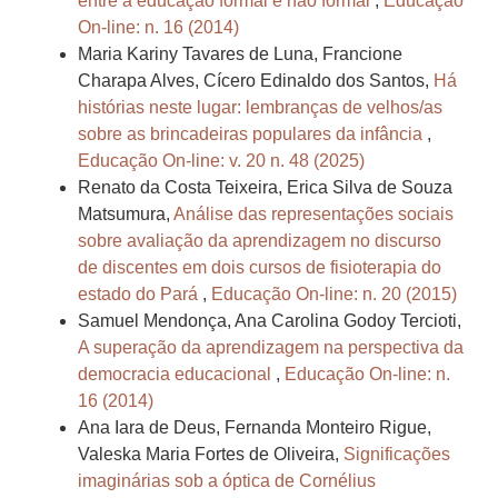
entre a educação formal e não formal
,
Educação
On-line: n. 16 (2014)
Maria Kariny Tavares de Luna, Francione
Charapa Alves, Cícero Edinaldo dos Santos,
Há
histórias neste lugar: lembranças de velhos/as
sobre as brincadeiras populares da infância
,
Educação On-line: v. 20 n. 48 (2025)
Renato da Costa Teixeira, Erica Silva de Souza
Matsumura,
Análise das representações sociais
sobre avaliação da aprendizagem no discurso
de discentes em dois cursos de fisioterapia do
estado do Pará
,
Educação On-line: n. 20 (2015)
Samuel Mendonça, Ana Carolina Godoy Tercioti,
A superação da aprendizagem na perspectiva da
democracia educacional
,
Educação On-line: n.
16 (2014)
Ana Iara de Deus, Fernanda Monteiro Rigue,
Valeska Maria Fortes de Oliveira,
Significações
imaginárias sob a óptica de Cornélius