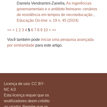
Daniela Vendramini-Zanella,
As ingerências
governamentais e o antídoto freireano: cenários
de resistência em tempos de necroeducação
,
Educação On-line: v. 19 n. 45 (2024)
<<
<
1
2
3
4
5
6
7
8
9
10
>
>>
Você também pode
iniciar uma pesquisa avançada
por similaridade
para este artigo.
Licença de uso:
CC BY-
NC 4.0
Esta licença requer que os
reutilizadores deem crédito
ao criador. Permite que os