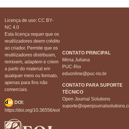
Licença de uso:
CC BY-
NC 4.0
Esta licença requer que os
reutilizadores deem crédito
ao criador. Permite que os
CONTATO PRINCIPAL
reutilizadores distribuam,
Mirna Juliana
remixem, adaptem e criem
PUC-Rio
a partir do material em
eduonline@puc-rio.br
qualquer meio ou formato,
apenas para fins não
CONTATO PARA SUPORTE
comerciais.
TÉCNICO
Open Journal Solutions
DOI:
suporte@openjournalsolutions.c
https://doi.org/10.36556/eol