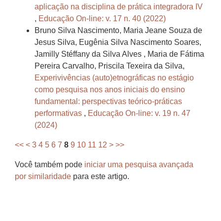
aplicação na disciplina de prática integradora IV
,
Educação On-line: v. 17 n. 40 (2022)
Bruno Silva Nascimento, Maria Jeane Souza de
Jesus Silva, Eugênia Silva Nascimento Soares,
Jamilly Stéffany da Silva Alves , Maria de Fátima
Pereira Carvalho, Priscila Texeira da Silva,
Experivivências (auto)etnográficas no estágio
como pesquisa nos anos iniciais do ensino
fundamental: perspectivas teórico-práticas
performativas
,
Educação On-line: v. 19 n. 47
(2024)
<<
<
3
4
5
6
7
8
9
10
11
12
>
>>
Você também pode
iniciar uma pesquisa avançada
por similaridade
para este artigo.