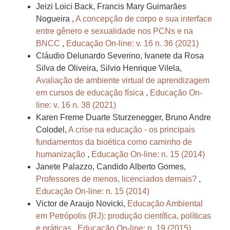
Jeizi Loici Back, Francis Mary Guimarães
Nogueira ,
A concepção de corpo e sua interface
entre gênero e sexualidade nos PCNs e na
BNCC
,
Educação On-line: v. 16 n. 36 (2021)
Cláudio Delunardo Severino, Ivanete da Rosa
Silva de Oliveira, Silvio Henrique Vilela,
Avaliação de ambiente virtual de aprendizagem
em cursos de educação física
,
Educação On-
line: v. 16 n. 38 (2021)
Karen Freme Duarte Sturzenegger, Bruno Andre
Colodel,
A crise na educação - os principais
fundamentos da bioética como caminho de
humanização
,
Educação On-line: n. 15 (2014)
Janete Palazzo, Candido Alberto Gomes,
Professores de menos, licenciados demais?
,
Educação On-line: n. 15 (2014)
Victor de Araujo Novicki,
Educação Ambiental
em Petrópolis (RJ): produção científica, políticas
e práticas
,
Educação On-line: n. 19 (2015)