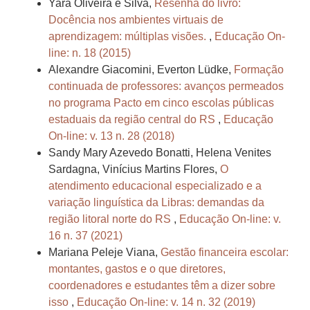
Yara Oliveira e Silva,
Resenha do livro:
Docência nos ambientes virtuais de
aprendizagem: múltiplas visões.
,
Educação On-
line: n. 18 (2015)
Alexandre Giacomini, Everton Lüdke,
Formação
continuada de professores: avanços permeados
no programa Pacto em cinco escolas públicas
estaduais da região central do RS
,
Educação
On-line: v. 13 n. 28 (2018)
Sandy Mary Azevedo Bonatti, Helena Venites
Sardagna, Vinícius Martins Flores,
O
atendimento educacional especializado e a
variação linguística da Libras: demandas da
região litoral norte do RS
,
Educação On-line: v.
16 n. 37 (2021)
Mariana Peleje Viana,
Gestão financeira escolar:
montantes, gastos e o que diretores,
coordenadores e estudantes têm a dizer sobre
isso
,
Educação On-line: v. 14 n. 32 (2019)