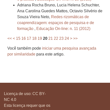
Adriana Rocha Bruno, Lucia Helena Schuchter,
Ana Carolina Guedes Mattos, Octavio Silvério de
Souza Vieira Neto,
Redes rizomáticas de
coaprendizagem: espaços de pesquisa e de
formação
,
Educação On-line: n. 11 (2012)
<<
<
15
16
17
18
19
20
21
22
23
24
>
>>
Você também pode
iniciar uma pesquisa avançada
por similaridade
para este artigo.
Licença de uso:
CC BY-
NC 4.0
Esta licença requer que os