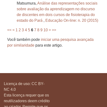
Matsumura,
Análise das representações sociais
sobre avaliação da aprendizagem no discurso
de discentes em dois cursos de fisioterapia do
estado do Pará
,
Educação On-line: n. 20 (2015)
<<
<
1
2
3
4
5
6
7
8
9
10
>
>>
Você também pode
iniciar uma pesquisa avançada
por similaridade
para este artigo.
Licença de uso:
CC BY-
NC 4.0
Esta licença requer que os
reutilizadores deem crédito
ao criador. Permite que os