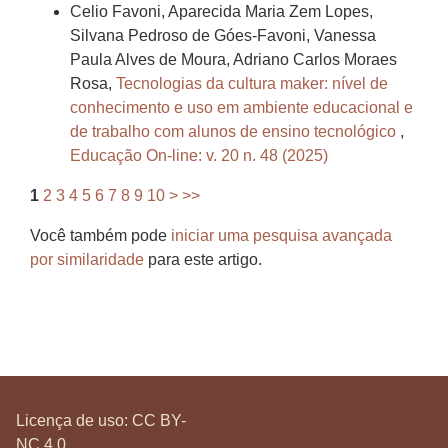
Celio Favoni, Aparecida Maria Zem Lopes,
Silvana Pedroso de Góes-Favoni, Vanessa
Paula Alves de Moura, Adriano Carlos Moraes
Rosa,
Tecnologias da cultura maker: nível de
conhecimento e uso em ambiente educacional e
de trabalho com alunos de ensino tecnológico
,
Educação On-line: v. 20 n. 48 (2025)
1
2
3
4
5
6
7
8
9
10
>
>>
Você também pode
iniciar uma pesquisa avançada
por similaridade
para este artigo.
Licença de uso:
CC BY-
NC 4.0