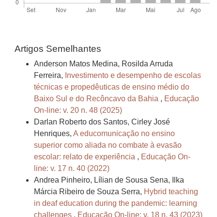
Artigos Semelhantes
Anderson Matos Medina, Rosilda Arruda
Ferreira,
Investimento e desempenho de escolas
técnicas e propedêuticas de ensino médio do
Baixo Sul e do Recôncavo da Bahia
,
Educação
On-line: v. 20 n. 48 (2025)
Darlan Roberto dos Santos, Cirley José
Henriques,
A educomunicação no ensino
superior como aliada no combate à evasão
escolar: relato de experiência
,
Educação On-
line: v. 17 n. 40 (2022)
Andrea Pinheiro, Lílian de Sousa Sena, Ilka
Márcia Ribeiro de Souza Serra,
Hybrid teaching
in deaf education during the pandemic: learning
challenges
,
Educação On-line: v. 18 n. 43 (2023)