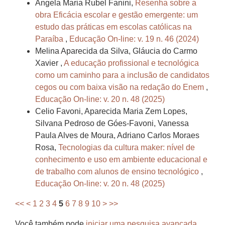
Angela Maria Rubel Fanini,
Resenha sobre a
obra Eficácia escolar e gestão emergente: um
estudo das práticas em escolas católicas na
Paraíba
,
Educação On-line: v. 19 n. 46 (2024)
Melina Aparecida da Silva, Gláucia do Carmo
Xavier ,
A educação profissional e tecnológica
como um caminho para a inclusão de candidatos
cegos ou com baixa visão na redação do Enem
,
Educação On-line: v. 20 n. 48 (2025)
Celio Favoni, Aparecida Maria Zem Lopes,
Silvana Pedroso de Góes-Favoni, Vanessa
Paula Alves de Moura, Adriano Carlos Moraes
Rosa,
Tecnologias da cultura maker: nível de
conhecimento e uso em ambiente educacional e
de trabalho com alunos de ensino tecnológico
,
Educação On-line: v. 20 n. 48 (2025)
<<
<
1
2
3
4
5
6
7
8
9
10
>
>>
Você também pode
iniciar uma pesquisa avançada