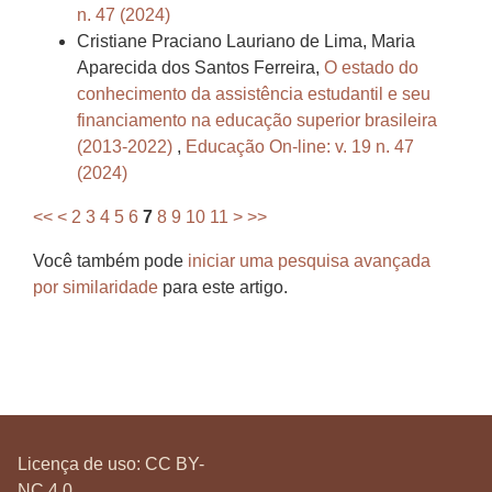
n. 47 (2024)
Cristiane Praciano Lauriano de Lima, Maria
Aparecida dos Santos Ferreira,
O estado do
conhecimento da assistência estudantil e seu
financiamento na educação superior brasileira
(2013-2022)
,
Educação On-line: v. 19 n. 47
(2024)
<<
<
2
3
4
5
6
7
8
9
10
11
>
>>
Você também pode
iniciar uma pesquisa avançada
por similaridade
para este artigo.
Licença de uso:
CC BY-
NC 4.0