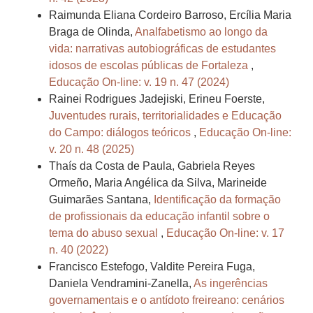
Raimunda Eliana Cordeiro Barroso, Ercília Maria
Braga de Olinda,
Analfabetismo ao longo da
vida: narrativas autobiográficas de estudantes
idosos de escolas públicas de Fortaleza
,
Educação On-line: v. 19 n. 47 (2024)
Rainei Rodrigues Jadejiski, Erineu Foerste,
Juventudes rurais, territorialidades e Educação
do Campo: diálogos teóricos
,
Educação On-line:
v. 20 n. 48 (2025)
Thaís da Costa de Paula, Gabriela Reyes
Ormeño, Maria Angélica da Silva, Marineide
Guimarães Santana,
Identificação da formação
de profissionais da educação infantil sobre o
tema do abuso sexual
,
Educação On-line: v. 17
n. 40 (2022)
Francisco Estefogo, Valdite Pereira Fuga,
Daniela Vendramini-Zanella,
As ingerências
governamentais e o antídoto freireano: cenários