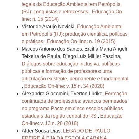
legais da Educação Ambiental em Petrópolis
(RJ): conquistas e retrocessos
,
Educação On-
line: n. 15 (2014)
Victor de Araujo Novicki,
Educação Ambiental
em Petrópolis (RJ): produção científica, políticas
e práticas
,
Educação On-line: n. 19 (2015)
Marcos Antonio dos Santos, Ercília Maria Angeli
Teixeira de Paula, Diego Luiz Miiller Fascina,
Diálogos sobre educação inclusiva, políticas
públicas e formação de professores: uma
articulação existente, permanente e fundamental
,
Educação On-line: v. 15 n. 34 (2020)
Alexandre Giacomini, Everton Lüdke,
Formação
continuada de professores: avanços permeados
no programa Pacto em cinco escolas públicas
estaduais da região central do RS
,
Educação
On-line: v. 13 n. 28 (2018)
Alder Sousa Dias,
LEGADO DE PAULO
FREIRE À EJA DA ESCOLA CABANA
,