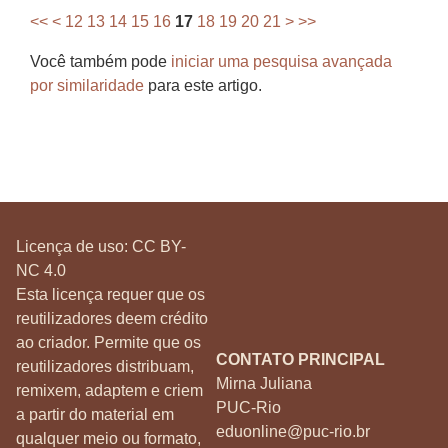
<<
<
12
13
14
15
16
17
18
19
20
21
>
>>
Você também pode
iniciar uma pesquisa avançada
por similaridade
para este artigo.
Licença de uso:
CC BY-
NC 4.0
Esta licença requer que os
reutilizadores deem crédito
ao criador. Permite que os
CONTATO PRINCIPAL
reutilizadores distribuam,
Mirna Juliana
remixem, adaptem e criem
PUC-Rio
a partir do material em
eduonline@puc-rio.br
qualquer meio ou formato,