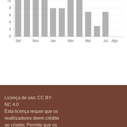
Licença de uso:
CC BY-
NC 4.0
Esta licença requer que os
reutilizadores deem crédito
ao criador. Permite que os