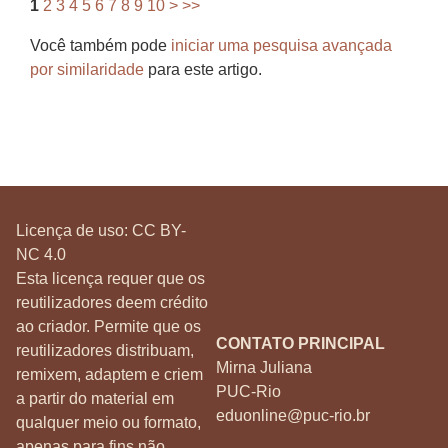
1
2
3
4
5
6
7
8
9
10
>
>>
Você também pode
iniciar uma pesquisa avançada
por similaridade
para este artigo.
Licença de uso:
CC BY-
NC 4.0
Esta licença requer que os
reutilizadores deem crédito
ao criador. Permite que os
CONTATO PRINCIPAL
reutilizadores distribuam,
Mirna Juliana
remixem, adaptem e criem
PUC-Rio
a partir do material em
eduonline@puc-rio.br
qualquer meio ou formato,
apenas para fins não