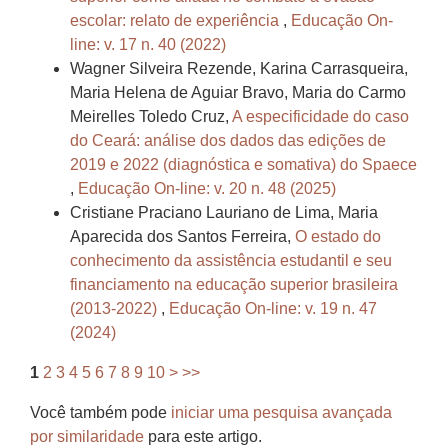
escolar: relato de experiência
,
Educação On-
line: v. 17 n. 40 (2022)
Wagner Silveira Rezende, Karina Carrasqueira,
Maria Helena de Aguiar Bravo, Maria do Carmo
Meirelles Toledo Cruz,
A especificidade do caso
do Ceará: análise dos dados das edições de
2019 e 2022 (diagnóstica e somativa) do Spaece
,
Educação On-line: v. 20 n. 48 (2025)
Cristiane Praciano Lauriano de Lima, Maria
Aparecida dos Santos Ferreira,
O estado do
conhecimento da assistência estudantil e seu
financiamento na educação superior brasileira
(2013-2022)
,
Educação On-line: v. 19 n. 47
(2024)
1
2
3
4
5
6
7
8
9
10
>
>>
Você também pode
iniciar uma pesquisa avançada
por similaridade
para este artigo.