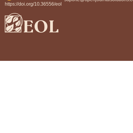
https://doi.org/10.36556/eol