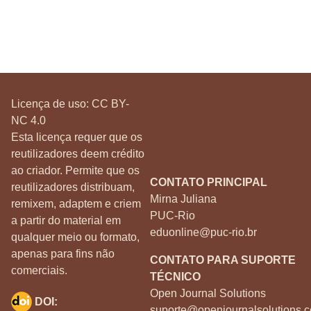
Licença de uso:
CC BY-
NC 4.0
Esta licença requer que os
reutilizadores deem crédito
ao criador. Permite que os
CONTATO PRINCIPAL
reutilizadores distribuam,
Mirna Juliana
remixem, adaptem e criem
PUC-Rio
a partir do material em
eduonline@puc-rio.br
qualquer meio ou formato,
apenas para fins não
CONTATO PARA SUPORTE
comerciais.
TÉCNICO
Open Journal Solutions
DOI:
suporte@openjournalsolutions.c