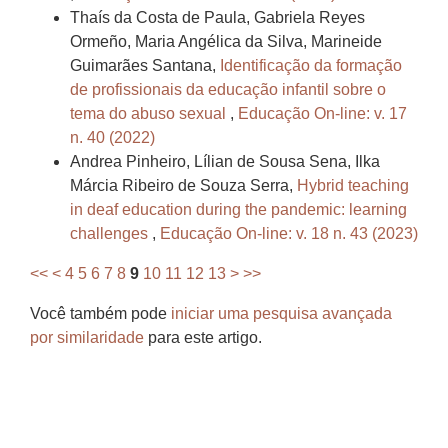
Thaís da Costa de Paula, Gabriela Reyes
Ormeño, Maria Angélica da Silva, Marineide
Guimarães Santana,
Identificação da formação
de profissionais da educação infantil sobre o
tema do abuso sexual
,
Educação On-line: v. 17
n. 40 (2022)
Andrea Pinheiro, Lílian de Sousa Sena, Ilka
Márcia Ribeiro de Souza Serra,
Hybrid teaching
in deaf education during the pandemic: learning
challenges
,
Educação On-line: v. 18 n. 43 (2023)
<<
<
4
5
6
7
8
9
10
11
12
13
>
>>
Você também pode
iniciar uma pesquisa avançada
por similaridade
para este artigo.