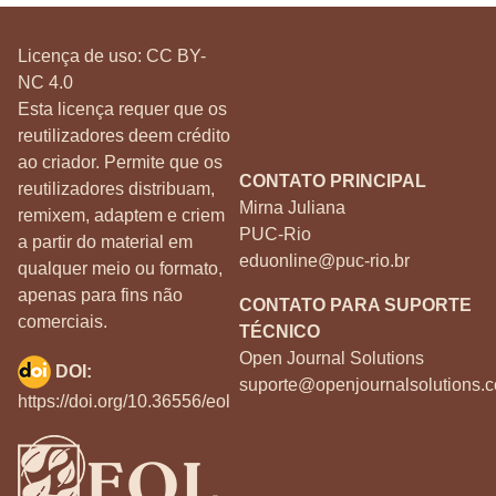
Licença de uso:
CC BY-
NC 4.0
Esta licença requer que os
reutilizadores deem crédito
ao criador. Permite que os
CONTATO PRINCIPAL
reutilizadores distribuam,
Mirna Juliana
remixem, adaptem e criem
PUC-Rio
a partir do material em
eduonline@puc-rio.br
qualquer meio ou formato,
apenas para fins não
CONTATO PARA SUPORTE
comerciais.
TÉCNICO
Open Journal Solutions
DOI:
suporte@openjournalsolutions.c
https://doi.org/10.36556/eol