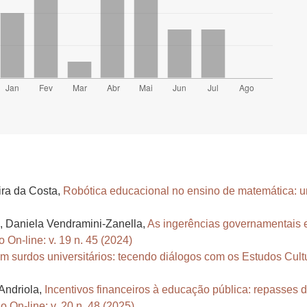
ira da Costa,
Robótica educacional no ensino de matemática: um
a, Daniela Vendramini-Zanella,
As ingerências governamentais e 
On-line: v. 19 n. 45 (2024)
m surdos universitários: tecendo diálogos com os Estudos Cul
Andriola,
Incentivos financeiros à educação pública: repasses 
 On-line: v. 20 n. 48 (2025)