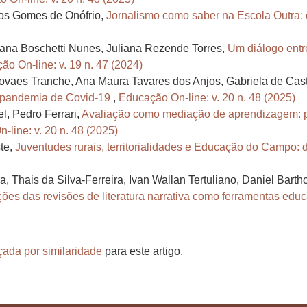
cos Gomes de Onófrio,
Jornalismo como saber na Escola Outra: 
ana Boschetti Nunes, Juliana Rezende Torres,
Um diálogo entre
ão On-line: v. 19 n. 47 (2024)
vaes Tranche, Ana Maura Tavares dos Anjos, Gabriela de Cas
a pandemia de Covid-19
,
Educação On-line: v. 20 n. 48 (2025)
l, Pedro Ferrari,
Avaliação como mediação de aprendizagem: pa
line: v. 20 n. 48 (2025)
ste,
Juventudes rurais, territorialidades e Educação do Campo: 
a, Thais da Silva-Ferreira, Ivan Wallan Tertuliano, Daniel Bart
ões das revisões de literatura narrativa como ferramentas edu
çada por similaridade
para este artigo.