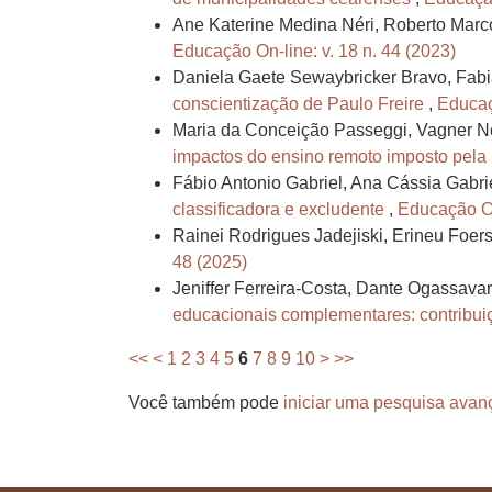
Ane Katerine Medina Néri, Roberto Mar
Educação On-line: v. 18 n. 44 (2023)
Daniela Gaete Sewaybricker Bravo, Fabi
conscientização de Paulo Freire
,
Educaç
Maria da Conceição Passeggi, Vagner No
impactos do ensino remoto imposto pel
Fábio Antonio Gabriel, Ana Cássia Gabrie
classificadora e excludente
,
Educação On-
Rainei Rodrigues Jadejiski, Erineu Foer
48 (2025)
Jeniffer Ferreira-Costa, Dante Ogassavar
educacionais complementares: contribuiç
<<
<
1
2
3
4
5
6
7
8
9
10
>
>>
Você também pode
iniciar uma pesquisa avan