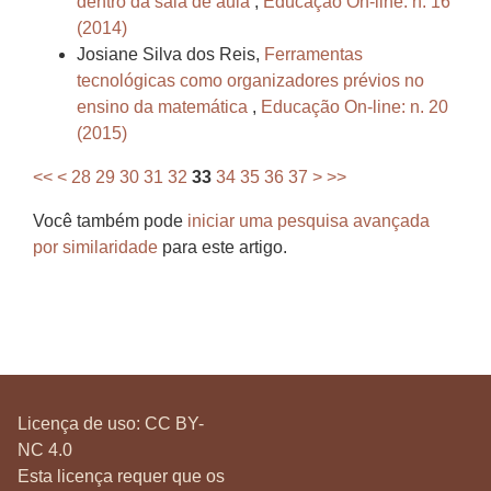
dentro da sala de aula
,
Educação On-line: n. 16
(2014)
Josiane Silva dos Reis,
Ferramentas
tecnológicas como organizadores prévios no
ensino da matemática
,
Educação On-line: n. 20
(2015)
<<
<
28
29
30
31
32
33
34
35
36
37
>
>>
Você também pode
iniciar uma pesquisa avançada
por similaridade
para este artigo.
Licença de uso:
CC BY-
NC 4.0
Esta licença requer que os