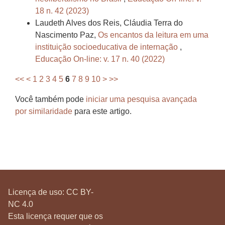
18 n. 42 (2023)
Laudeth Alves dos Reis, Cláudia Terra do
Nascimento Paz,
Os encantos da leitura em uma
instituição socioeducativa de internação
,
Educação On-line: v. 17 n. 40 (2022)
<<
<
1
2
3
4
5
6
7
8
9
10
>
>>
Você também pode
iniciar uma pesquisa avançada
por similaridade
para este artigo.
Licença de uso:
CC BY-
NC 4.0
Esta licença requer que os