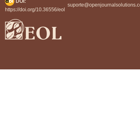
DOI:
suporte@openjournalsolutions.c
https://doi.org/10.36556/eol