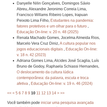
Danyelle Nilin Gonçalves, Domingos Sávio
Abreu, Alexandre Jeronimo Correia Lima,
Francisco Willams Ribeiro Lopes, Irapuan
Peixoto Lima Filho,
Estudantes na pandemia:
fatores protetivos e um olhar para o futuro
,
Educação On-line: v. 20 n. 48 (2025)
Renata Machado Gomes, Jocelma Almeida Rios,
Marcelo Vera Cruz Diniz,
A cultura popular nos
jogos educacionais digitais
,
Educação On-line:
v. 18 n. 42 (2023)
Adriana Gomes Lima, Alcides José Scaglia, Luís
Bruno de Godoy, Raphaela Schiassi Hernandes,
O deslocamento da cultura lúdica
contemporânea: da palavra, escuta e troca
afetiva
,
Educação On-line: v. 19 n. 46 (2024)
<<
<
5
6
7
8
9
10
11
12
13
14
>
>>
Você também pode
iniciar uma pesquisa avançada