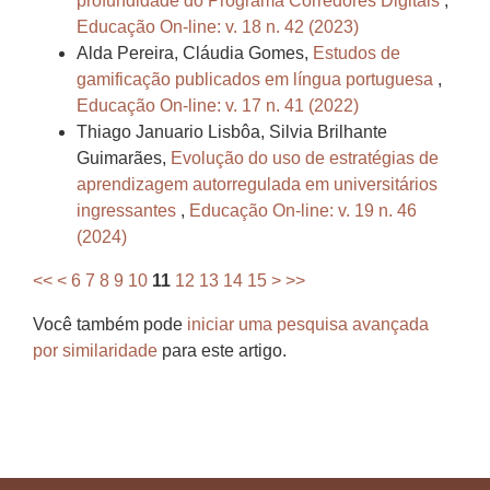
profundidade do Programa Corredores Digitais
,
Educação On-line: v. 18 n. 42 (2023)
Alda Pereira, Cláudia Gomes,
Estudos de
gamificação publicados em língua portuguesa
,
Educação On-line: v. 17 n. 41 (2022)
Thiago Januario Lisbôa, Silvia Brilhante
Guimarães,
Evolução do uso de estratégias de
aprendizagem autorregulada em universitários
ingressantes
,
Educação On-line: v. 19 n. 46
(2024)
<<
<
6
7
8
9
10
11
12
13
14
15
>
>>
Você também pode
iniciar uma pesquisa avançada
por similaridade
para este artigo.