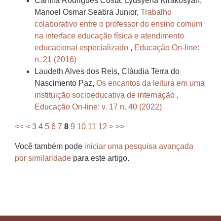
Camila Rodrigues Costa, Lyusyena Kirakosyan,
Manoel Osmar Seabra Junior,
Trabalho
colaborativo entre o professor do ensino comum
na interface educação física e atendimento
educacional especializado
,
Educação On-line:
n. 21 (2016)
Laudeth Alves dos Reis, Cláudia Terra do
Nascimento Paz,
Os encantos da leitura em uma
instituição socioeducativa de internação
,
Educação On-line: v. 17 n. 40 (2022)
<<
<
3
4
5
6
7
8
9
10
11
12
>
>>
Você também pode
iniciar uma pesquisa avançada
por similaridade
para este artigo.