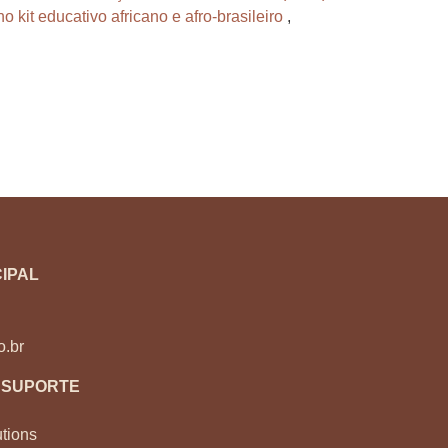
 kit educativo africano e afro-brasileiro
,
IPAL
o.br
 SUPORTE
tions