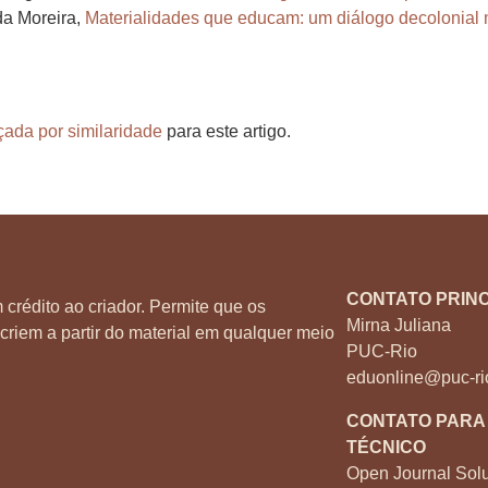
da Moreira,
Materialidades que educam: um diálogo decolonial no
çada por similaridade
para este artigo.
CONTATO PRINC
 crédito ao criador. Permite que os
Mirna Juliana
criem a partir do material em qualquer meio
PUC-Rio
eduonline@puc-ri
CONTATO PARA
TÉCNICO
Open Journal Solu