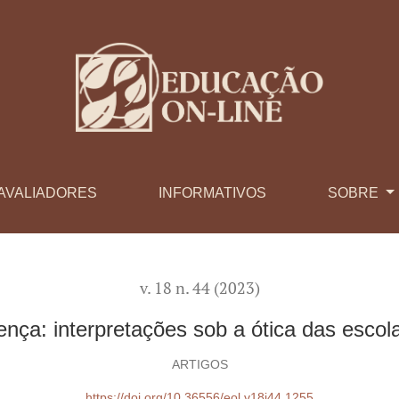
tica das escolas de tempo integral
AVALIADORES
INFORMATIVOS
SOBRE
v. 18 n. 44 (2023)
nça: interpretações sob a ótica das escola
ARTIGOS
https://doi.org/10.36556/eol.v18i44.1255