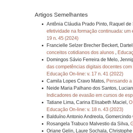
Artigos Semelhantes
Antônia Cláudia Prado Pinto, Raquel de
efetividade na formação continuada: um 
19 n. 45 (2024)
Francielle Selzer Brecher Beckert, Dartel
conceitos cotidianos dos alunos
,
Educaçã
Domingos Sávio Ferreira de Melo, Jenni
das competências digitais docentes com
Educação On-line: v. 17 n. 41 (2022)
Camila Lopes Cravo Matos,
Pensando a f
Neide Maria Palhano dos Santos, Luciana 
Indicadores de evasão em cursos de es
Tatiane Lima, Carina Elisabeth Maciel,
O
Educação On-line: v. 18 n. 43 (2023)
Balduíno Antonio Andreola, Gomercindo 
Rosangela Trabuco Malvestio da Silva,
G
Oriane Gelin, Laure Sochala, Christophe