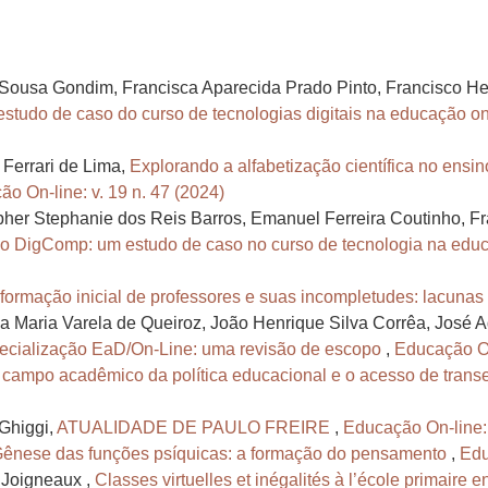
 Sousa Gondim, Francisca Aparecida Prado Pinto, Francisco H
estudo de caso do curso de tecnologias digitais na educação on
 Ferrari de Lima,
Explorando a alfabetização científica no ensi
o On-line: v. 19 n. 47 (2024)
pher Stephanie dos Reis Barros, Emanuel Ferreira Coutinho, F
 o DigComp: um estudo de caso no curso de tecnologia na edu
ormação inicial de professores e suas incompletudes: lacunas
Maria Varela de Queiroz, João Henrique Silva Corrêa, José Ada
pecialização EaD/On-Line: uma revisão de escopo
,
Educação On-
 campo acadêmico da política educacional e o acesso de transe
Ghiggi,
ATUALIDADE DE PAULO FREIRE
,
Educação On-line: 
ênese das funções psíquicas: a formação do pensamento
,
Edu
 Joigneaux ,
Classes virtuelles et inégalités à l’école primaire 