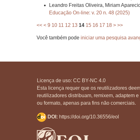
Leandro Freitas Oliveira, Miriam Apareci
Educação On-line: v. 20 n. 48 (2025)
<<
<
9
10
11
12
13
14
15
16
17
18
>
>>
Você também pode
iniciar uma pesquisa avan
Licença de uso:
CC BY-NC 4.0
Esta licença requer que os reutilizadores deem
reutilizadores distribuam, remixem, adaptem e 
ou formato, apenas para fins não comerciais.
DOI:
https://doi.org/10.36556/eol