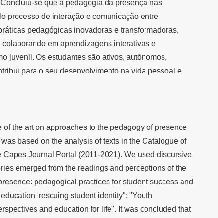
. Concluiu-se que a pedagogia da presença nas
elo processo de interação e comunicação entre
e práticas pedagógicas inovadoras e transformadoras,
s, colaborando em aprendizagens interativas e
o juvenil. Os estudantes são ativos, autônomos,
ontribui para o seu desenvolvimento na vida pessoal e
te of the art on approaches to the pedagogy of presence
h was based on the analysis of texts in the Catalogue of
e Capes Journal Portal (2011-2021). We used discursive
ories emerged from the readings and perceptions of the
 presence: pedagogical practices for student success and
y education: rescuing student identity"; "Youth
pectives and education for life". It was concluded that