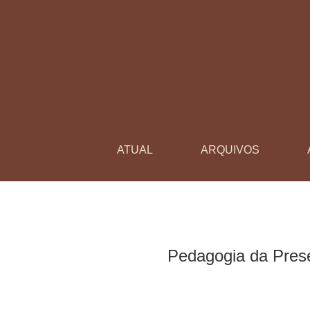
Pedagogia da Presença: interpretações sob a ó
ATUAL
ARQUIVOS
Pedagogia da Prese