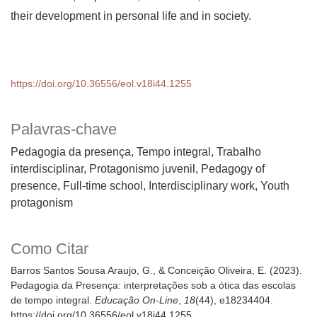
their development in personal life and in society.
https://doi.org/10.36556/eol.v18i44.1255
Palavras-chave
Pedagogia da presença, Tempo integral, Trabalho
interdisciplinar, Protagonismo juvenil
Pedagogy of
presence, Full-time school, Interdisciplinary work, Youth
protagonism
Como Citar
Barros Santos Sousa Araujo, G., & Conceição Oliveira, E. (2023).
Pedagogia da Presença: interpretações sob a ótica das escolas
de tempo integral.
Educação On-Line
,
18
(44), e18234404.
https://doi.org/10.36556/eol.v18i44.1255