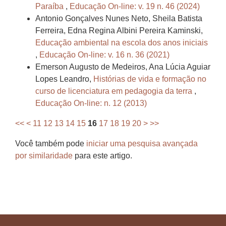
Paraíba
,
Educação On-line: v. 19 n. 46 (2024)
Antonio Gonçalves Nunes Neto, Sheila Batista
Ferreira, Edna Regina Albini Pereira Kaminski,
Educação ambiental na escola dos anos iniciais
,
Educação On-line: v. 16 n. 36 (2021)
Emerson Augusto de Medeiros, Ana Lúcia Aguiar
Lopes Leandro,
Histórias de vida e formação no
curso de licenciatura em pedagogia da terra
,
Educação On-line: n. 12 (2013)
<<
<
11
12
13
14
15
16
17
18
19
20
>
>>
Você também pode
iniciar uma pesquisa avançada
por similaridade
para este artigo.