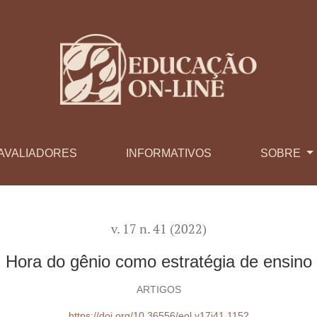
AVALIADORES
INFORMATIVOS
SOBRE
v. 17 n. 41 (2022)
Hora do gênio como estratégia de ensino
ARTIGOS
https://doi.org/10.36556/eol.v17i41.1152