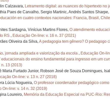
2020)
lin Calzavara,
Letramento digital: as nuances do hipertexto no jo
thia Paes de Carvalho, Sergio Martinic, Andrés Santos Sharpe,
educación en cuatro contextos nacionales: Francia, Brasil, Chil
tes Sardagna, Vinícius Martins Flores,
O atendimento educacio
 do RS
,
Educação On-line: v. 16 n. 37 (2021)
ães Oliveira da Silva,
A pedagogia tem gênero? O pedagogo ci
o, jornada ampliada e valorização da escola
,
Educação On-line
 educacionais do ensino fundamental para ingresso em um curs
 n. 13 (2013)
é Maria Furtado Junior, Robson José de Souza Domingues, Isa
cação On-line: v. 13 n. 27 (2018)
era Lúcia Nogueira,
O professor coordenador pedagógico como a
On-line: v. 14 n. 32 (2019)
gina Loureiro,
Memória da Educação Especial na PUC-Rio: Res