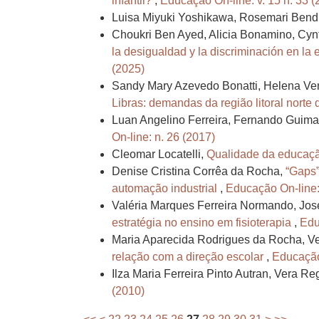
infantil?
,
Educação On-line: v. 15 n. 33 (
Luisa Miyuki Yoshikawa, Rosemari Bend
Choukri Ben Ayed, Alicia Bonamino, Cyn
la desigualdad y la discriminación en la 
(2025)
Sandy Mary Azevedo Bonatti, Helena Veni
Libras: demandas da região litoral norte
Luan Angelino Ferreira, Fernando Guimar
On-line: n. 26 (2017)
Cleomar Locatelli,
Qualidade da educaçã
Denise Cristina Corrêa da Rocha,
“Gaps”
automação industrial
,
Educação On-line:
Valéria Marques Ferreira Normando, Jos
estratégia no ensino em fisioterapia
,
Edu
Maria Aparecida Rodrigues da Rocha, V
relação com a direção escolar
,
Educação 
Ilza Maria Ferreira Pinto Autran, Vera Re
(2010)