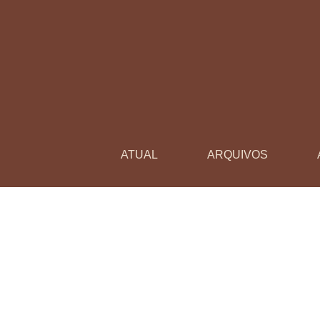
Hora do gênio como estratégia de ensino
ATUAL
ARQUIVOS