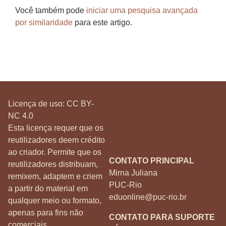
Você também pode
iniciar uma pesquisa avançada
por similaridade
para este artigo.
Licença de uso:
CC BY-
NC 4.0
Esta licença requer que os
reutilizadores deem crédito
ao criador. Permite que os
CONTATO PRINCIPAL
reutilizadores distribuam,
Mirna Juliana
remixem, adaptem e criem
PUC-Rio
a partir do material em
eduonline@puc-rio.br
qualquer meio ou formato,
apenas para fins não
CONTATO PARA SUPORTE
comerciais.