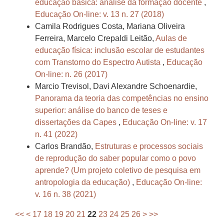
educação básica: análise da formação docente
,
Educação On-line: v. 13 n. 27 (2018)
Camila Rodrigues Costa, Mariana Oliveira
Ferreira, Marcelo Crepaldi Leitão,
Aulas de
educação física: inclusão escolar de estudantes
com Transtorno do Espectro Autista
,
Educação
On-line: n. 26 (2017)
Marcio Trevisol, Davi Alexandre Schoenardie,
Panorama da teoria das competências no ensino
superior: análise do banco de teses e
dissertações da Capes
,
Educação On-line: v. 17
n. 41 (2022)
Carlos Brandão,
Estruturas e processos sociais
de reprodução do saber popular como o povo
aprende? (Um projeto coletivo de pesquisa em
antropologia da educação)
,
Educação On-line:
v. 16 n. 38 (2021)
<<
<
17
18
19
20
21
22
23
24
25
26
>
>>