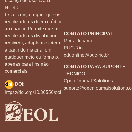
Licença de uso:
CC BY-
NC 4.0
Esta licença requer que os
reutilizadores deem crédito
ao criador. Permite que os
CONTATO PRINCIPAL
reutilizadores distribuam,
Mirna Juliana
remixem, adaptem e criem
PUC-Rio
a partir do material em
eduonline@puc-rio.br
qualquer meio ou formato,
apenas para fins não
CONTATO PARA SUPORTE
comerciais.
TÉCNICO
Open Journal Solutions
DOI:
suporte@openjournalsolutions.c
https://doi.org/10.36556/eol