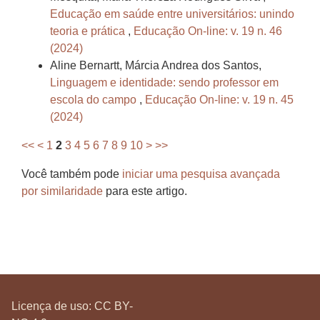
Educação em saúde entre universitários: unindo
teoria e prática
,
Educação On-line: v. 19 n. 46
(2024)
Aline Bernartt, Márcia Andrea dos Santos,
Linguagem e identidade: sendo professor em
escola do campo
,
Educação On-line: v. 19 n. 45
(2024)
<<
<
1
2
3
4
5
6
7
8
9
10
>
>>
Você também pode
iniciar uma pesquisa avançada
por similaridade
para este artigo.
Licença de uso:
CC BY-