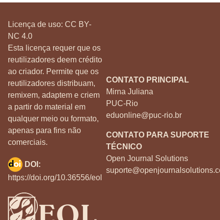
Licença de uso:
CC BY-
NC 4.0
Esta licença requer que os
reutilizadores deem crédito
ao criador. Permite que os
CONTATO PRINCIPAL
reutilizadores distribuam,
Mirna Juliana
remixem, adaptem e criem
PUC-Rio
a partir do material em
eduonline@puc-rio.br
qualquer meio ou formato,
apenas para fins não
CONTATO PARA SUPORTE
comerciais.
TÉCNICO
Open Journal Solutions
DOI:
suporte@openjournalsolutions.c
https://doi.org/10.36556/eol