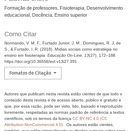
Formação de professores, Fisioterapia, Desenvolvimento
educacional, Docência, Ensino superior
Como Citar
Normando, V. M. F., Furtado Junior, J. M., Domingues, R. J. de
S., & Furtado, I. R. (2018). Mídias sociais como estratégia no
ensino em fisioterapia.
Educação On-Line
,
13
(27), 172–188.
https://doi.org/10.36556/eol.v13i27.391
Fomatos de Citação
Autores que publicam nesta revista estão cientes de que todo o
conteúdo desta revista é de acesso aberto, público e gratuito e
que, por essa razão, pode ser visto, lido, baixado e reproduzido
livremente, respeitadas as normas padrão de referência a textos
científicos, sob os termos da licença
CC BY-NC 4.0 (CC
Attribution-NonCommercial 4.0).
Os autores estão cientes,
também, que retêm integralmente os direitos autorais sobre seus