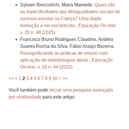
Sylvain Broccolichi, Maira Mamede,
Quais são
as especificidades das desigualdades sociais de
sucesso escolar na França? Uma dupla
evolução a ser esclarecida
,
Educação On-line:
v. 20 n. 48 (2025)
Francisco Bruno Rodrigues Claudino, Andréa
Soares Rocha da Silva, Fábio Araújo Bezerra,
Ressignificando as práticas de ensino com
aplicação de metodologias ativas
,
Educação
On-line: v. 18 n. 44 (2023)
<<
<
1
2
3
4
5
6
7
8
9
10
>
>>
Você também pode
iniciar uma pesquisa avançada
por similaridade
para este artigo.