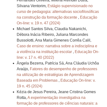
Fernandes Oliveira, Milena Reindel Dutra,
Silvana Ventorim,
Estágio supervisionado no
curso de pedagogia: alternativas sociofilosóficas
na construção da formação docente
,
Educação
On-line: v. 19 n. 47 (2024)
Michael Santos Silva, Claudia Nakanichi,
Débora Inácia Ribeiro, Juliana Marcondes
Bussolotti, Ana Maria Gimenes Corrêa Calil,
Caso de ensino: narrativa sobre a indisciplina e
a violência na instituição escolar
,
Educação On-
line: v. 17 n. 40 (2022)
Ângela Bezerra, Patrícia Sá, Ana Cláudia Uchôa
Araújo,
Fatores do desempenho de professores
na utilização de estratégias de Aprendizagem
Baseada em Problemas
,
Educação On-line: v.
19 n. 45 (2024)
Kézia de Jesus Pereira, Jeane Cristina Gomes
Rotta,
A experimentação investigativa na
formação de professores de ciências naturais: a