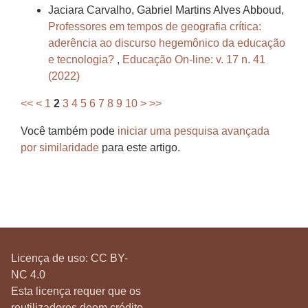
Jaciara Carvalho, Gabriel Martins Alves Abboud,
Professores em tempos de geografia crítica:
aderência ao discurso hegemônico da educação
e tecnologia?
,
Educação On-line: v. 17 n. 41
(2022)
<<
<
1
2
3
4
5
6
7
8
9
10
>
>>
Você também pode
iniciar uma pesquisa avançada
por similaridade
para este artigo.
Licença de uso:
CC BY-
NC 4.0
Esta licença requer que os
reutilizadores deem crédito