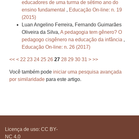
educadores de uma turma de sétimo ano do
ensino fundamental
,
Educação On-line: n. 19
(2015)
Luan Angelino Ferreira, Fernando Guimarães
Oliveira da Silva,
A pedagogia tem gênero? O
pedagogo cisgênero na educação da infância
,
Educação On-line: n. 26 (2017)
<<
<
22
23
24
25
26
27
28
29
30
31
>
>>
Você também pode
iniciar uma pesquisa avançada
por similaridade
para este artigo.
Licença de uso:
CC BY-
NC 4.0