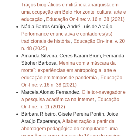
Traços biográficos e militância anarquista em
uma ocupação em Belo Horizonte: cultura, arte e
educação
,
Educação On-line: v. 16 n. 38 (2021)
Nádia Barros Araújo, André Luís de Araújo,
Performance enunciativa e contadores(as)
tradicionais de história
,
Educação On-line: v. 20
n. 48 (2025)
Amanda Silveira, Ceres Karam Brum, Fernanda
Stroher Barbosa,
Menina com a máscara da
morte": experiências em antropologia, arte e
educação em tempos de pandemia
,
Educação
On-line: v. 16 n. 38 (2021)
Marcela Afonso Fernandez,
O leitor-navegador e
a pesquisa acadêmica na Internet
,
Educação
On-line: n. 11 (2012)
Bárbara Ribeiro, Gisele Pereira Pontin, Joice
Araújo Esperança,
Alfabetização a partir da
abordagem pedagógica do computador: uma
experiência com crianças do 1º ano do ensino