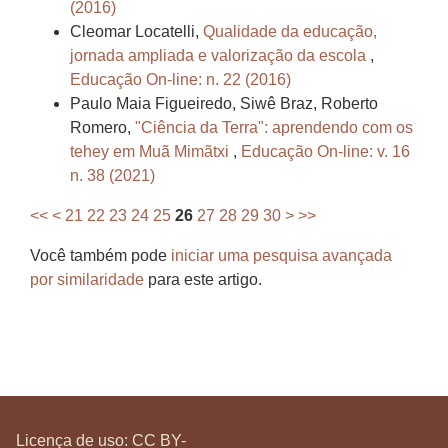
(2016)
Cleomar Locatelli,
Qualidade da educação,
jornada ampliada e valorização da escola
,
Educação On-line: n. 22 (2016)
Paulo Maia Figueiredo, Siwê Braz, Roberto
Romero,
"Ciência da Terra": aprendendo com os
tehey em Muã Mimãtxi
,
Educação On-line: v. 16
n. 38 (2021)
<<
<
21
22
23
24
25
26
27
28
29
30
>
>>
Você também pode
iniciar uma pesquisa avançada
por similaridade
para este artigo.
Licença de uso:
CC BY-