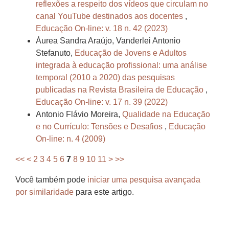
reflexões a respeito dos vídeos que circulam no
canal YouTube destinados aos docentes
,
Educação On-line: v. 18 n. 42 (2023)
Áurea Sandra Araújo, Vanderlei Antonio
Stefanuto,
Educação de Jovens e Adultos
integrada à educação profissional: uma análise
temporal (2010 a 2020) das pesquisas
publicadas na Revista Brasileira de Educação
,
Educação On-line: v. 17 n. 39 (2022)
Antonio Flávio Moreira,
Qualidade na Educação
e no Currículo: Tensões e Desafios
,
Educação
On-line: n. 4 (2009)
<<
<
2
3
4
5
6
7
8
9
10
11
>
>>
Você também pode
iniciar uma pesquisa avançada
por similaridade
para este artigo.