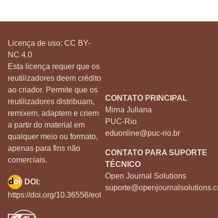
Licença de uso:
CC BY-
NC 4.0
Esta licença requer que os
reutilizadores deem crédito
ao criador. Permite que os
CONTATO PRINCIPAL
reutilizadores distribuam,
Mirna Juliana
remixem, adaptem e criem
PUC-Rio
a partir do material em
eduonline@puc-rio.br
qualquer meio ou formato,
apenas para fins não
CONTATO PARA SUPORTE
comerciais.
TÉCNICO
Open Journal Solutions
DOI:
suporte@openjournalsolutions.c
https://doi.org/10.36556/eol