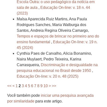
Escola Outra: o uso pedagógico da notícia em
sala de aula
,
Educação On-line: v. 18 n. 44
(2023)
Maísa Aparecida Ruiz Martins, Ana Paula
Rodrigues Sanches, Maria Walburga dos
Santos, Andreia Regina Oliveira Camargo,
Tempos e espaços de brincar no primeiro ano do
ensino fundamental
,
Educação On-line: v. 19 n.
45 (2024)
Cynthia Paes de Carvalho, Alicia Bonamino,
Naira Muylaert, Pedro Teixeira, Karina
Carrasqueira,
Discriminação e desigualdade na
pesquisa educacional no Brasil desde 1950
,
Educação On-line: v. 20 n. 48 (2025)
<<
<
1
2
3
4
5
6
7
8
9
10
>
>>
Você também pode
iniciar uma pesquisa avançada
por similaridade
para este artigo.