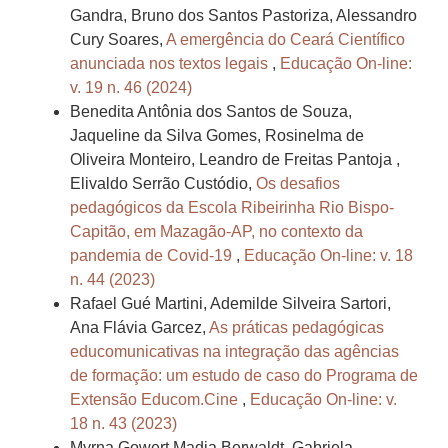
Gandra, Bruno dos Santos Pastoriza, Alessandro
Cury Soares,
A emergência do Ceará Científico
anunciada nos textos legais
,
Educação On-line:
v. 19 n. 46 (2024)
Benedita Antônia dos Santos de Souza,
Jaqueline da Silva Gomes, Rosinelma de
Oliveira Monteiro, Leandro de Freitas Pantoja ,
Elivaldo Serrão Custódio,
Os desafios
pedagógicos da Escola Ribeirinha Rio Bispo-
Capitão, em Mazagão-AP, no contexto da
pandemia de Covid-19
,
Educação On-line: v. 18
n. 44 (2023)
Rafael Gué Martini, Ademilde Silveira Sartori,
Ana Flávia Garcez,
As práticas pedagógicas
educomunicativas na integração das agências
de formação: um estudo de caso do Programa de
Extensão Educom.Cine
,
Educação On-line: v.
18 n. 43 (2023)
Myrna Gowert Madia Berwaldt, Gabriela