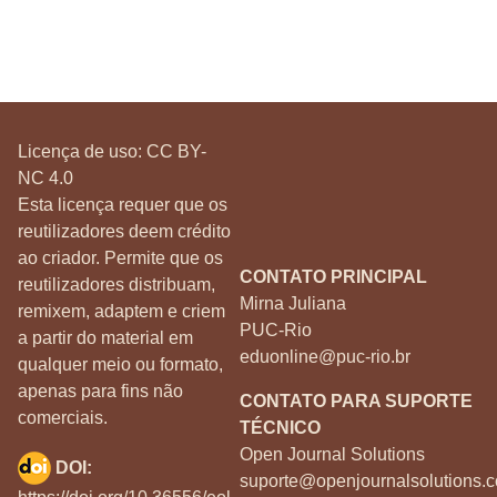
Licença de uso:
CC BY-
NC 4.0
Esta licença requer que os
reutilizadores deem crédito
ao criador. Permite que os
CONTATO PRINCIPAL
reutilizadores distribuam,
Mirna Juliana
remixem, adaptem e criem
PUC-Rio
a partir do material em
eduonline@puc-rio.br
qualquer meio ou formato,
apenas para fins não
CONTATO PARA SUPORTE
comerciais.
TÉCNICO
Open Journal Solutions
DOI:
suporte@openjournalsolutions.c