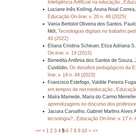
Inteligência Artificial na educação
,
Educa
Luciane Inês Kolling, Aruna Noal Correa,
Educação On-line: v. 20 n. 48 (2025)
Vania Bertolot Oliveira dos Santos, Pau
Mól,
Tecnologias digitais no trabalho pe
40 (2022)
Eliana Cristina Scheuer, Eliza Adriana 
On-line: n. 19 (2015)
Benedita Antônia dos Santos de Souza, J
Custódio,
Os desafios pedagógicos da E
line: v. 18 n. 44 (2023)
Francisco Estefogo, Valdite Pereira Fug
em tempos de necroeducação
,
Educação 
Maíra Mamede, Maria do Carmo Meirelles 
aprendizagens no discurso dos professo
Jaciara Carvalho, Gabriel Martins Alves
tecnologia?
,
Educação On-line: v. 17 n. 
<<
<
1
2
3
4
5
6
7
8
9
10
>
>>