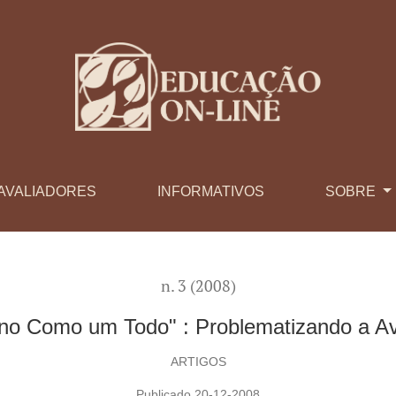
lematizando a Avaliação Invisível
AVALIADORES
INFORMATIVOS
SOBRE
n. 3 (2008)
uno Como um Todo" : Problematizando a Ava
ARTIGOS
Publicado 20-12-2008