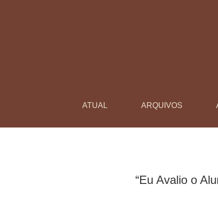
“Eu Avalio o Aluno Como um Todo&quot; : Prob
ATUAL
ARQUIVOS
“Eu Avalio o Al