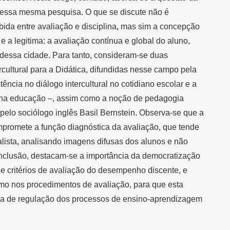
s dessa mesma pesquisa. O que se discute não é
ida entre avaliação e disciplina, mas sim a concepção
e a legitima: a avaliação contínua e global do aluno,
o dessa cidade. Para tanto, consideram-se duas
rcultural para a Didática, difundidas nesse campo pela
ência no diálogo intercultural no cotidiano escolar e a
as na educação –, assim como a noção de pedagogia
 pelo sociólogo inglês Basil Bernstein. Observa-se que a
ompromete a função diagnóstica da avaliação, que tende
lista, analisando imagens difusas dos alunos e não
nclusão, destacam-se a importância da democratização
de critérios de avaliação do desempenho discente, e
smo nos procedimentos de avaliação, para que esta
ra de regulação dos processos de ensino-aprendizagem