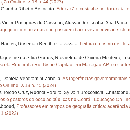
ção On-line: v. 18 n. 44 (2023)
 Claudia Ribeiro Bellochio,
Educação musical e unidocência: m
lo Victor Rodrigues de Carvalho, Alessandro Jatobá, Ana Paula 
dagógico com pessoas que possuem baixa visão: revisão sistemá
S. Nantes, Rosemari Bendlin Calzavara,
Leitura e ensino de lite
aqueline da Silva Gomes, Rosinelma de Oliveira Monteiro, Lean
scola Ribeirinha Rio Bispo-Capitão, em Mazagão-AP, no cont
a, Daniela Vendramini-Zanella,
As ingerências governamentais e 
On-line: v. 19 n. 45 (2024)
Toledo Cruz, Rodnei Pereira, Sylvain Broccolichi, Christophe
res e gestores de escolas públicas no Ceará
,
Educação On-line:
 Abboud,
Professores em tempos de geografia crítica: aderênci
41 (2022)