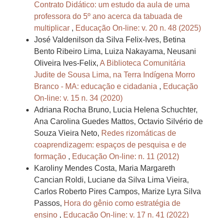
Contrato Didático: um estudo da aula de uma
professora do 5º ano acerca da tabuada de
multiplicar
,
Educação On-line: v. 20 n. 48 (2025)
José Valdenilson da Silva Felix-Ives, Betina
Bento Ribeiro Lima, Luiza Nakayama, Neusani
Oliveira Ives-Felix,
A Biblioteca Comunitária
Judite de Sousa Lima, na Terra Indígena Morro
Branco - MA: educação e cidadania
,
Educação
On-line: v. 15 n. 34 (2020)
Adriana Rocha Bruno, Lucia Helena Schuchter,
Ana Carolina Guedes Mattos, Octavio Silvério de
Souza Vieira Neto,
Redes rizomáticas de
coaprendizagem: espaços de pesquisa e de
formação
,
Educação On-line: n. 11 (2012)
Karoliny Mendes Costa, Maria Margareth
Cancian Roldi, Luciane da Silva Lima Vieira,
Carlos Roberto Pires Campos, Marize Lyra Silva
Passos,
Hora do gênio como estratégia de
ensino
,
Educação On-line: v. 17 n. 41 (2022)