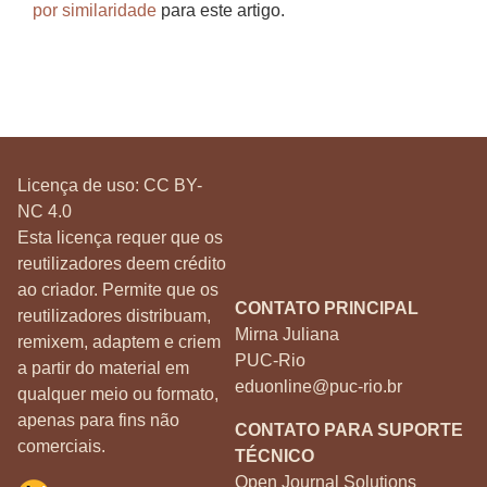
por similaridade
para este artigo.
Licença de uso:
CC BY-
NC 4.0
Esta licença requer que os
reutilizadores deem crédito
ao criador. Permite que os
CONTATO PRINCIPAL
reutilizadores distribuam,
Mirna Juliana
remixem, adaptem e criem
PUC-Rio
a partir do material em
eduonline@puc-rio.br
qualquer meio ou formato,
apenas para fins não
CONTATO PARA SUPORTE
comerciais.
TÉCNICO
Open Journal Solutions