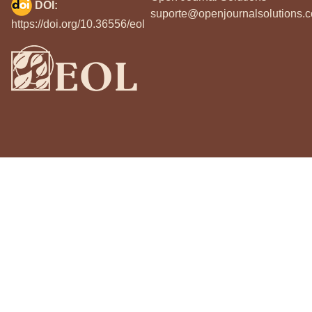
DOI:
suporte@openjournalsolutions.c
https://doi.org/10.36556/eol