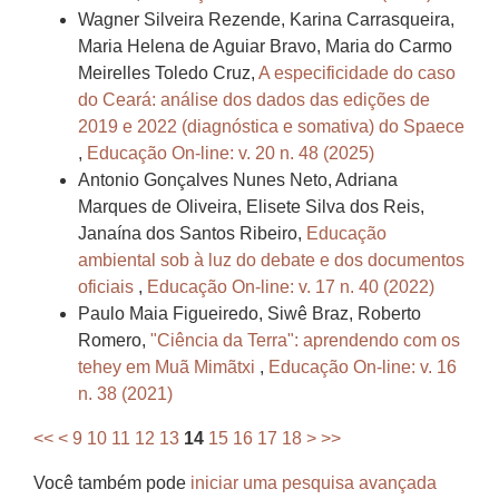
Wagner Silveira Rezende, Karina Carrasqueira,
Maria Helena de Aguiar Bravo, Maria do Carmo
Meirelles Toledo Cruz,
A especificidade do caso
do Ceará: análise dos dados das edições de
2019 e 2022 (diagnóstica e somativa) do Spaece
,
Educação On-line: v. 20 n. 48 (2025)
Antonio Gonçalves Nunes Neto, Adriana
Marques de Oliveira, Elisete Silva dos Reis,
Janaína dos Santos Ribeiro,
Educação
ambiental sob à luz do debate e dos documentos
oficiais
,
Educação On-line: v. 17 n. 40 (2022)
Paulo Maia Figueiredo, Siwê Braz, Roberto
Romero,
"Ciência da Terra": aprendendo com os
tehey em Muã Mimãtxi
,
Educação On-line: v. 16
n. 38 (2021)
<<
<
9
10
11
12
13
14
15
16
17
18
>
>>
Você também pode
iniciar uma pesquisa avançada