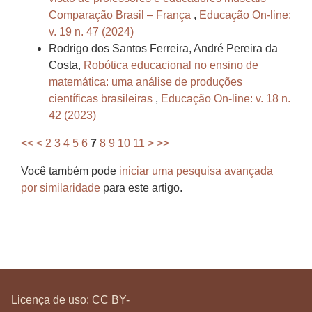
Comparação Brasil – França
,
Educação On-line:
v. 19 n. 47 (2024)
Rodrigo dos Santos Ferreira, André Pereira da
Costa,
Robótica educacional no ensino de
matemática: uma análise de produções
científicas brasileiras
,
Educação On-line: v. 18 n.
42 (2023)
<<
<
2
3
4
5
6
7
8
9
10
11
>
>>
Você também pode
iniciar uma pesquisa avançada
por similaridade
para este artigo.
Licença de uso:
CC BY-