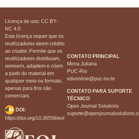
Licença de uso:
CC BY-
NC 4.0
Esta licença requer que os
reutilizadores deem crédito
ao criador. Permite que os
CONTATO PRINCIPAL
reutilizadores distribuam,
Mirna Juliana
remixem, adaptem e criem
PUC-Rio
a partir do material em
eduonline@puc-rio.br
qualquer meio ou formato,
apenas para fins não
CONTATO PARA SUPORTE
comerciais.
TÉCNICO
Open Journal Solutions
DOI:
suporte@openjournalsolutions.c
https://doi.org/10.36556/eol