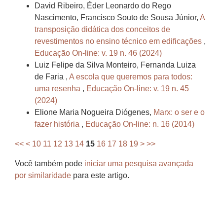
David Ribeiro, Éder Leonardo do Rego
Nascimento, Francisco Souto de Sousa Júnior,
A
transposição didática dos conceitos de
revestimentos no ensino técnico em edificações
,
Educação On-line: v. 19 n. 46 (2024)
Luiz Felipe da Silva Monteiro, Fernanda Luiza
de Faria ,
A escola que queremos para todos:
uma resenha
,
Educação On-line: v. 19 n. 45
(2024)
Elione Maria Nogueira Diógenes,
Marx: o ser e o
fazer história
,
Educação On-line: n. 16 (2014)
<<
<
10
11
12
13
14
15
16
17
18
19
>
>>
Você também pode
iniciar uma pesquisa avançada
por similaridade
para este artigo.