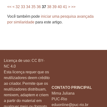
<<
<
32
33
34
35
36
37
38
39
40
41
>
>>
Você também pode
iniciar uma pesquisa avançada
por similaridade
para este artigo.
Licença de uso:
CC BY-
NC 4.0
Esta licença requer que os
reutilizadores deem crédito
ao criador. Permite que os
CONTATO PRINCIPAL
reutilizadores distribuam,
Mirna Juliana
remixem, adaptem e criem
PUC-Rio
a partir do material em
eduonline@puc-rio.br
qualquer meio ou formato,