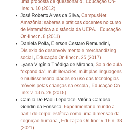
uma proposta de questionário
,
Educação On-
line: n. 10 (2012)
José Roberto Alves da Silva,
CampusNet
Amazônia: saberes e práticas docentes no curso
de Matemática a distância da UEPA.
,
Educação
On-line: n. 8 (2011)
Daniela Polla, Elerson Cestaro Remundini,
Dislexia do desenvolvimento e merchandizing
social
,
Educação On-line: n. 25 (2017)
Lyana Virgínia Thédiga de Miranda,
Sala de aula
“expandida”: multiliteracies, múltiplas linguagens
e multissensorialidades no uso das tecnologias
móveis pelas crianças na escola
,
Educação On-
line: v. 13 n. 28 (2018)
Camila De Paoli Leporace, Vitória Cardoso
Gondin da Fonseca,
Experimentar o mundo a
partir do corpo: estética como uma dimensão da
cognição humana
,
Educação On-line: v. 16 n. 38
(2021)