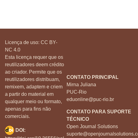
Licença de uso:
CC BY-
NC 4.0
Esta licença requer que os
reutilizadores deem crédito
ao criador. Permite que os
CONTATO PRINCIPAL
reutilizadores distribuam,
Mirna Juliana
remixem, adaptem e criem
PUC-Rio
a partir do material em
eduonline@puc-rio.br
qualquer meio ou formato,
apenas para fins não
CONTATO PARA SUPORTE
comerciais.
TÉCNICO
Open Journal Solutions
DOI:
suporte@openjournalsolutions.c