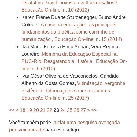
Estatal no Brasil: novos ou velhos desafios?
,
Educação On-line: n. 10 (2012)
Karen Freme Duarte Sturzenegger, Bruno Andre
Colodel,
A crise na educação - os principais
fundamentos da bioética como caminho de
humanização
,
Educação On-line: n. 15 (2014)
Ilza Maria Ferreira Pinto Autran, Vera Regina
Loureiro,
Memória da Educação Especial na
PUC-Rio: Resgatando a História
,
Educação On-
line: n. 6 (2010)
Ivar César Oliveira de Vasconcelos, Candido
Alberto da Costa Gomes,
Vitimização, vergonha
e silêncio - Informações sobre os autores
,
Educação On-line: n. 25 (2017)
<<
<
18
19
20
21
22
23
24
25
26
27
>
>>
Você também pode
iniciar uma pesquisa avançada
por similaridade
para este artigo.