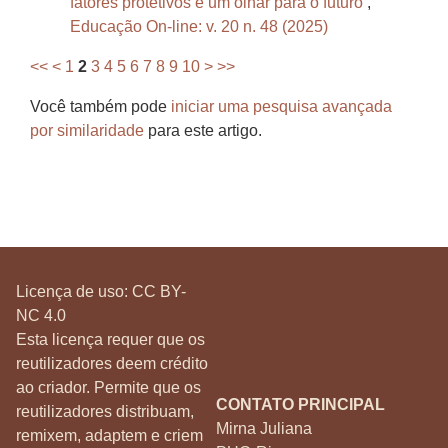
fatores protetivos e um olhar para o futuro
,
Educação On-line: v. 20 n. 48 (2025)
<<
<
1
2
3
4
5
6
7
8
9
10
>
>>
Você também pode
iniciar uma pesquisa avançada
por similaridade
para este artigo.
Licença de uso:
CC BY-
NC 4.0
Esta licença requer que os
reutilizadores deem crédito
ao criador. Permite que os
CONTATO PRINCIPAL
reutilizadores distribuam,
Mirna Juliana
remixem, adaptem e criem